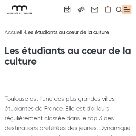
Panneau de gestion des cookies
Aller
Aller
Aller
Aller
Aller
au
à
à
au
au
Accueil
Les étudiants au cœur de la culture
contenu
la
la
pied
plan
principal
navigation
recherche
de
du
Les étudiants au cœur de la
page
site
culture
Toulouse est l’une des plus grandes villes
étudiantes de France. Elle est d’ailleurs
régulièrement classée dans le top 3 des
destinations préférées des jeunes. Dynamique