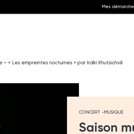
Mes démarche
Aller
à
 – « Les empreintes nocturnes » par Iralki Khutsichvili
la
ation
recherche
CONCERT
MUSIQUE
Saison mu