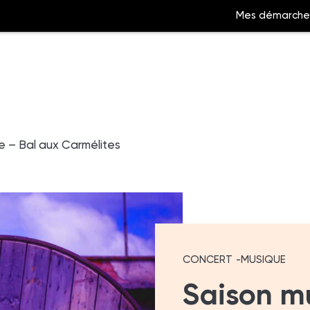
Mes démarche
Aller
à
e – Bal aux Carmélites
la
ation
recherche
CONCERT
MUSIQUE
Saison mu