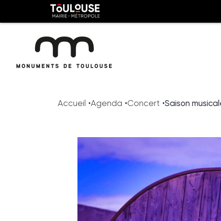
Panneau de gestion des cookies
Toulouse
métropole
Aller
Aller
au
à
Accueil
Agenda
Concert
Saison musical
contenu
la
principal
navig