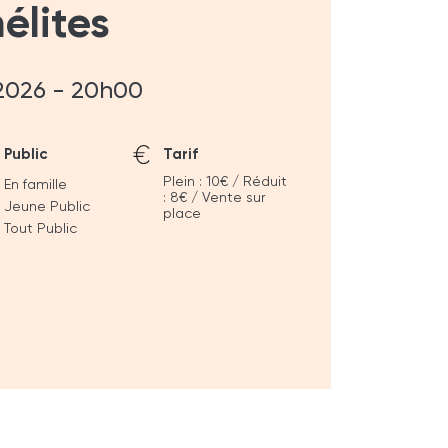
élites
 2026 - 20h00
Public
Tarif
Plein : 10€ / Réduit
En famille
: 8€ / Vente sur
Jeune Public
place
Tout Public