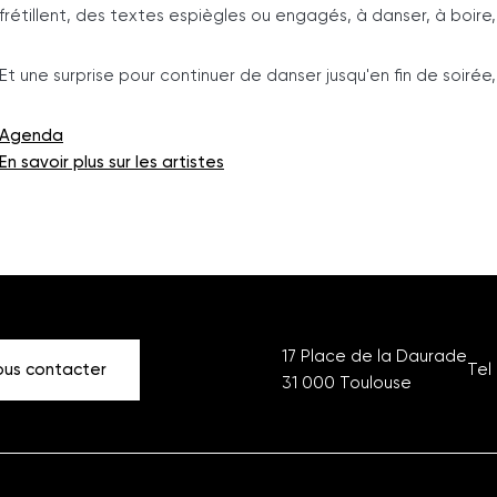
frétillent, des textes espiègles ou engagés, à danser, à boire
Et une surprise pour continuer de danser jusqu'en fin de soirée,
Agenda
En savoir plus sur les artistes
17 Place de la Daurade
us contacter
Tel 
31 000
Toulouse