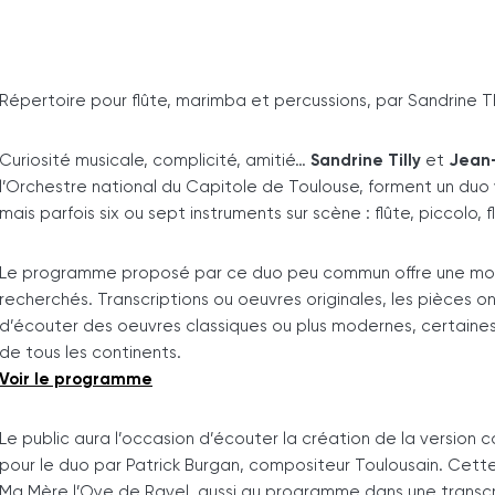
Répertoire pour flûte, marimba et percussions, par Sandrine
Curiosité musicale, complicité, amitié…
Sandrine Tilly
et
Jean-
l’Orchestre national du Capitole de Toulouse, forment un duo 
mais parfois six ou sept instruments sur scène : flûte, piccolo,
Le programme proposé par ce duo peu commun offre une mosa
recherchés. Transcriptions ou oeuvres originales, les pièces o
d’écouter des oeuvres classiques ou plus modernes, certaines 
de tous les continents.
Voir le programme
Le public aura l’occasion d’écouter la création de la version
pour le duo par Patrick Burgan, compositeur Toulousain. Cett
Ma Mère l’Oye de Ravel, aussi au programme dans une transcri