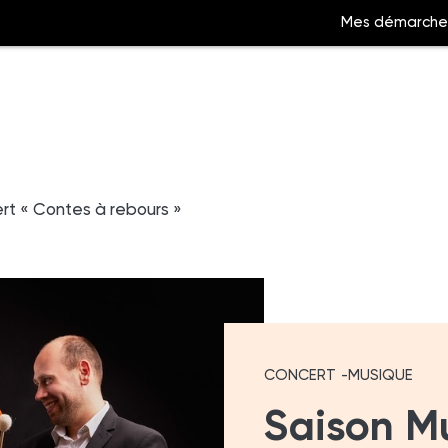
Mes démarche
Aller
à
rt « Contes à rebours »
la
ation
recherche
CONCERT
MUSIQUE
Saison M