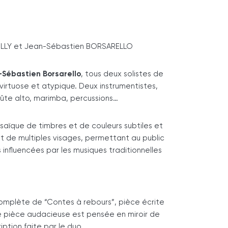
 TILLY et Jean-Sébastien BORSARELLO
Sébastien Borsarello
, tous deux solistes de
virtuose et atypique. Deux instrumentistes,
 flûte alto, marimba, percussions…
ïque de timbres et de couleurs subtiles et
nt de multiples visages, permettant au public
influencées par les musiques traditionnelles
 complète de “Contes à rebours”, pièce écrite
e pièce audacieuse est pensée en miroir de
ption faite par le duo.