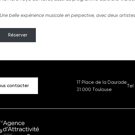
Une belle expérience musicale en perpective, avec deux artistes
Réserver
17 Place de la Daurade
us contacter
Tel 
31 000
Toulouse