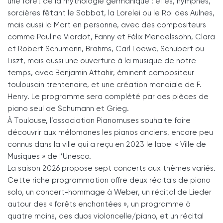
une forêt de la mythologie germanique : elfes, nymphes,
sorcières fêtant le Sabbat, la Lorelei ou le Roi des Aulnes,
mais aussi la Mort en personne, avec des compositeurs
comme Pauline Viardot, Fanny et Félix Mendelssohn, Clara
et Robert Schumann, Brahms, Carl Loewe, Schubert ou
Liszt, mais aussi une ouverture à la musique de notre
temps, avec Benjamin Attahir, éminent compositeur
toulousain trentenaire, et une création mondiale de F.
Henry. Le programme sera complété par des pièces de
piano seul de Schumann et Grieg.
À Toulouse, l’association Pianomuses souhaite faire
découvrir aux mélomanes les pianos anciens, encore peu
connus dans la ville qui a reçu en 2023 le label « Ville de
Musiques » de l’Unesco.
La saison 2026 propose sept concerts aux thèmes variés.
Cette riche programmation offre deux récitals de piano
solo, un concert-hommage à Weber, un récital de Lieder
autour des « forêts enchantées », un programme à
quatre mains, des duos violoncelle/piano, et un récital