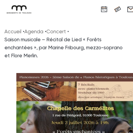
Panneau de gestion des cookies
Aller
Aller
Aller
Aller
Aller
au
à
à
au
au
Accueil
Agenda
Concert
contenu
la
la
pied
plan
Saison musicale – Récital de Lied « Forêts
principal
navigation
recherche
de
du
enchantées », par Marine Fribourg, mezzo-soprano
page
site
et Flore Merlin.