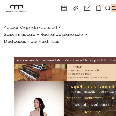
Panneau de gestion des cookies
Aller
Aller
Aller
Aller
Aller
au
à
à
au
au
Accueil
Agenda
Concert
contenu
la
la
pied
plan
Saison musicale – Récital de piano solo »
principal
navigation
recherche
de
du
Dédicaces » par Heidi Tsai.
page
site