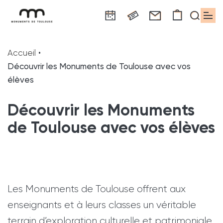
Panneau de gestion des cookies
Aller
Aller
Aller
Aller
Aller
au
à
à
au
au
Accueil
contenu
la
la
pied
plan
Découvrir les Monuments de Toulouse avec vos
principal
navigation
recherche
de
du
élèves
page
site
Découvrir les Monuments
de Toulouse avec vos élèves
Les Monuments de Toulouse offrent aux
enseignants et à leurs classes un véritable
terrain d’exploration culturelle et patrimoniale.