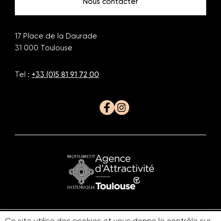
Nous contacter
17 Place de la Daurade
31 000
Toulouse
Tel :
+33 (0)5 81 91 72 00
Facebook
Instagram
Monument
Office
historique
du
Tourisme
Ce site utilise des cookies et vous donne le contrôle sur