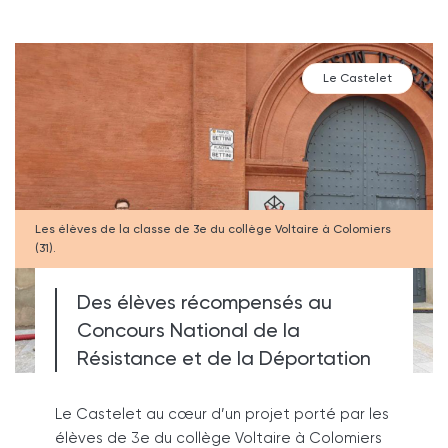
Le Castelet
Les
élèves
Les élèves de la classe de 3e du collège Voltaire à Colomiers
de
(31).
la
classe
de
3e
du
Des élèves récompensés au
collège
Voltaire
Concours National de la
à
Colomiers
Résistance et de la Déportation
(31).
Le Castelet au cœur d’un projet porté par les
élèves de 3e du collège Voltaire à Colomiers