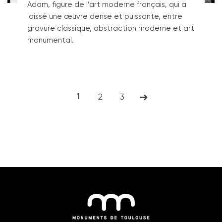
Adam, figure de l’art moderne français, qui a
laissé une œuvre dense et puissante, entre
gravure classique, abstraction moderne et art
monumental.
p
1
2
3
Page
Page
Page
Page
a
suivante
g
i
n
a
t
i