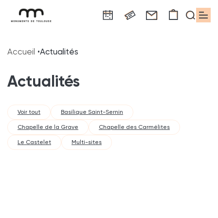
Panneau de gestion des cookies
Aller
Aller
Aller
Aller
Aller
au
à
à
au
au
Accueil
Actualités
contenu
la
la
pied
plan
principal
navigation
recherche
de
du
Actualités
page
site
Voir tout
Basilique Saint-Sernin
Chapelle de la Grave
Chapelle des Carmélites
Le Castelet
Multi-sites