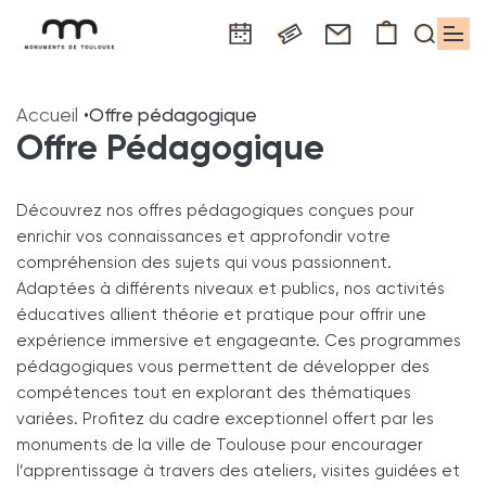
Panneau de gestion des cookies
Aller
Aller
Aller
Aller
Aller
au
à
à
au
au
Accueil
Offre pédagogique
contenu
la
la
pied
plan
Offre Pédagogique
principal
navigation
recherche
de
du
page
site
Découvrez nos offres pédagogiques conçues pour
enrichir vos connaissances et approfondir votre
compréhension des sujets qui vous passionnent.
Adaptées à différents niveaux et publics, nos activités
éducatives allient théorie et pratique pour offrir une
expérience immersive et engageante. Ces programmes
pédagogiques vous permettent de développer des
compétences tout en explorant des thématiques
variées. Profitez du cadre exceptionnel offert par les
monuments de la ville de Toulouse pour encourager
l’apprentissage à travers des ateliers, visites guidées et