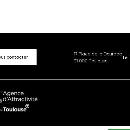
17 Place de la Daurade
us contacter
Tel 
31 000
Toulouse
ment
Office
ique
du
Tourisme