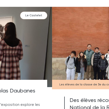
Le Castelet
Les élèves de la classe de 3e du co
colas Daubanes
Des élèves réc
l’exposition explore les
National de la 