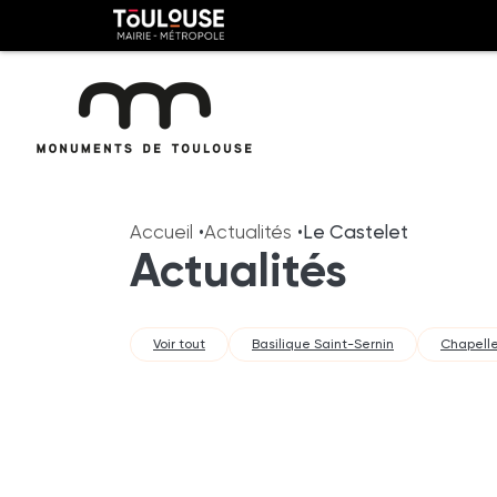
Panneau de gestion des cookies
Toulouse
métropole
Aller
Aller
au
à
Accueil
Actualités
Le Castelet
contenu
la
Actualités
principal
navig
Voir tout
Basilique Saint-Sernin
Chapelle