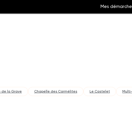
Mes démarche
Aller
à
la
ation
recherche
 de la Grave
Chapelle des Carmélites
Le Castelet
Multi