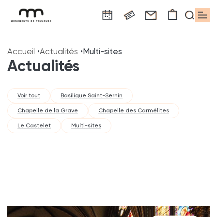
Panneau de gestion des cookies
Aller
Aller
Aller
Aller
Aller
au
à
à
au
au
Accueil
Actualités
Multi-sites
contenu
la
la
pied
plan
Actualités
principal
navigation
recherche
de
du
page
site
Voir tout
Basilique Saint-Sernin
Chapelle de la Grave
Chapelle des Carmélites
Le Castelet
Multi-sites