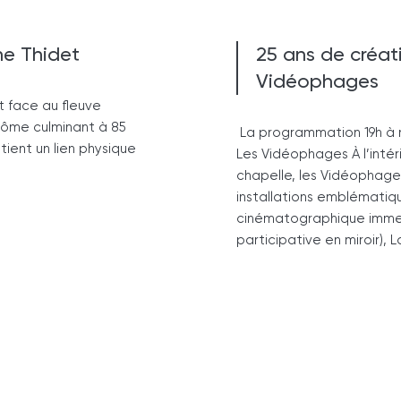
ne Thidet
25 ans de créati
Vidéophages
 face au fleuve
dôme culminant à 85
La programmation 19h à mi
ient un lien physique
Les Vidéophages À l’intér
chapelle, les Vidéophages
installations emblématique
cinématographique immers
participative en miroir),