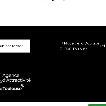
Page
Page
Page
suivante
17 Place de la Daurade
us contacter
Tel 
31 000
Toulouse
ment
Office
ique
du
Tourisme