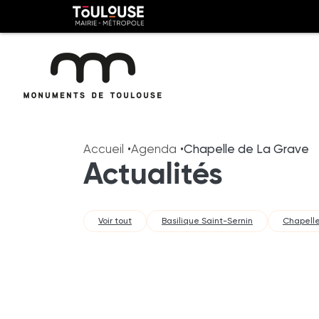
Panneau de gestion des cookies
Toulouse
métropole
Aller
Aller
au
à
Accueil
Agenda
Chapelle de La Grave
contenu
la
Actualités
principal
navig
Voir tout
Basilique Saint-Sernin
Chapelle