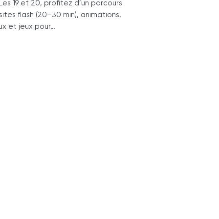
s 19 et 20, profitez d’un parcours
isites flash (20–30 min), animations,
ux et jeux pour…