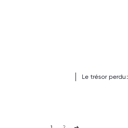
Le trésor perdu 
pagination
1
2