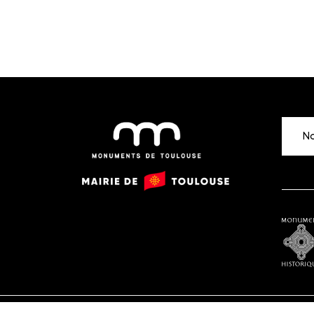
No
Monuments
Mairie
de
de
Toulouse
Toulouse
Monu
histor