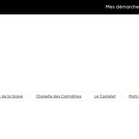
Mes démarche
Aller
à
la
ation
recherche
 de la Grave
Chapelle des Carmélites
Le Castelet
Multi