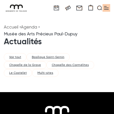
Panneau de gestion des cookies
Aller
Aller
Aller
Aller
Aller
au
à
à
au
au
Accueil
Agenda
contenu
la
la
pied
plan
Musée des Arts Précieux Paul-Dupuy
principal
navigation
recherche
de
du
Actualités
page
site
Voir tout
Basilique Saint-Sernin
Chapelle de la Grave
Chapelle des Carmélites
Le Castelet
Multi-sites