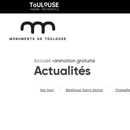
Panneau de gestion des cookies
Toulouse
métropole
Aller
Aller
au
à
Accueil
animation gratuite
contenu
la
Actualités
principal
navig
Voir tout
Basilique Saint-Sernin
Chapelle