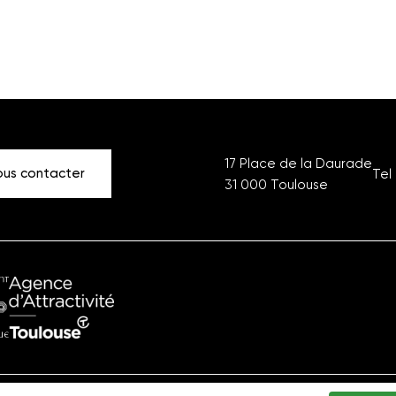
17 Place de la Daurade
us contacter
Tel 
31 000
Toulouse
ment
Office
ique
du
Tourisme