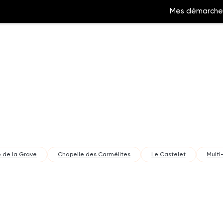
Mes démarche
Aller
à
la
ation
recherche
 de la Grave
Chapelle des Carmélites
Le Castelet
Multi