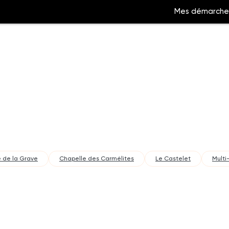
Mes démarche
Aller
à
la
ation
recherche
 de la Grave
Chapelle des Carmélites
Le Castelet
Multi