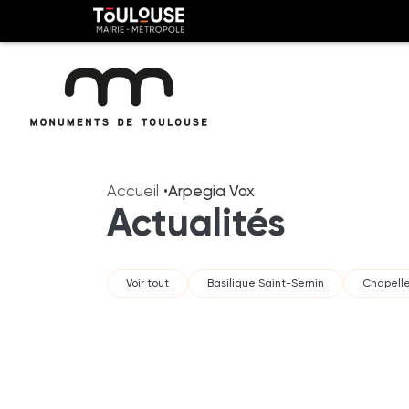
Panneau de gestion des cookies
Toulouse
métropole
Aller
Aller
au
à
Accueil
Arpegia Vox
contenu
la
Actualités
principal
navig
Voir tout
Basilique Saint-Sernin
Chapelle