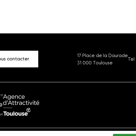
17 Place de la Daurade
us contacter
Tel 
31 000
Toulouse
ment
Office
ique
du
Tourisme