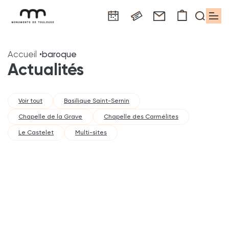
Panneau de gestion des cookies
Aller
Aller
Aller
Aller
Aller
au
à
à
au
au
Accueil
baroque
contenu
la
la
pied
plan
Actualités
principal
navigation
recherche
de
du
page
site
Voir tout
Basilique Saint-Sernin
Chapelle de la Grave
Chapelle des Carmélites
Le Castelet
Multi-sites