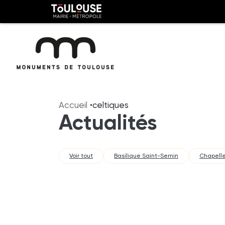
Panneau de gestion des cookies
Toulouse
métropole
Aller
Aller
au
à
Accueil
celtiques
contenu
la
Actualités
principal
navig
Voir tout
Basilique Saint-Sernin
Chapelle