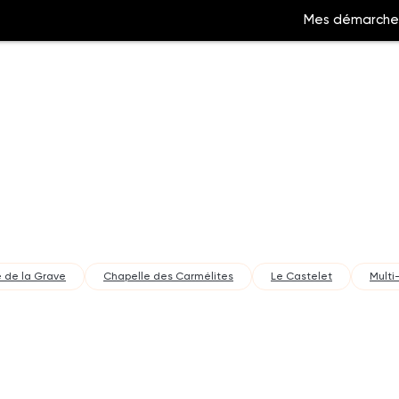
Mes démarche
Aller
à
la
ation
recherche
 de la Grave
Chapelle des Carmélites
Le Castelet
Multi