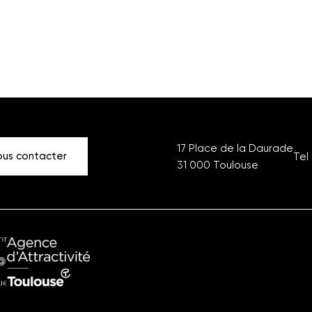
17 Place de la Daurade
us contacter
Tel 
31 000
Toulouse
ment
Office
ique
du