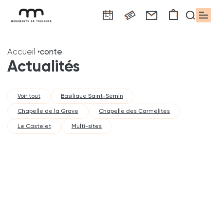
Panneau de gestion des cookies
Aller
Aller
Aller
Aller
Aller
au
à
à
au
au
Accueil
conte
contenu
la
la
pied
plan
Actualités
principal
navigation
recherche
de
du
page
site
Voir tout
Basilique Saint-Sernin
Chapelle de la Grave
Chapelle des Carmélites
Le Castelet
Multi-sites