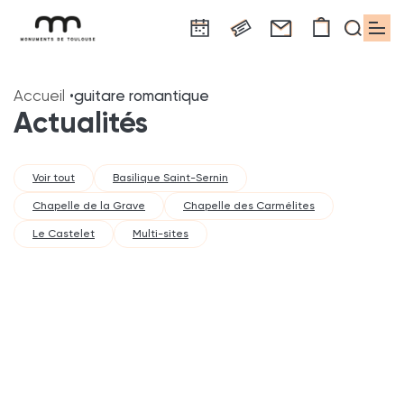
Panneau de gestion des cookies
Aller
Aller
Aller
Aller
Aller
au
à
à
au
au
Accueil
guitare romantique
contenu
la
la
pied
plan
Actualités
principal
navigation
recherche
de
du
page
site
Voir tout
Basilique Saint-Sernin
Chapelle de la Grave
Chapelle des Carmélites
Le Castelet
Multi-sites