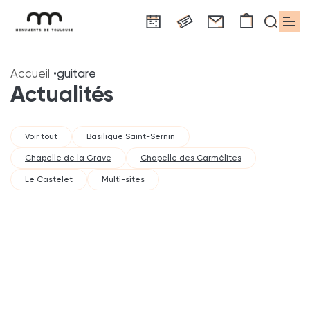
Panneau de gestion des cookies
Aller
Aller
Aller
Aller
Aller
au
à
à
au
au
Accueil
guitare
contenu
la
la
pied
plan
Actualités
principal
navigation
recherche
de
du
page
site
Voir tout
Basilique Saint-Sernin
Chapelle de la Grave
Chapelle des Carmélites
Le Castelet
Multi-sites