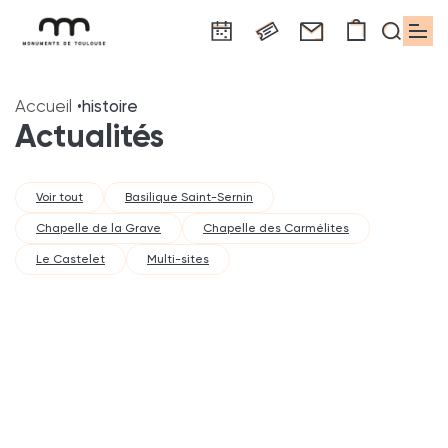
Panneau de gestion des cookies
Aller
Aller
Aller
Aller
Aller
au
à
à
au
au
Accueil
histoire
contenu
la
la
pied
plan
Actualités
principal
navigation
recherche
de
du
page
site
Voir tout
Basilique Saint-Sernin
Chapelle de la Grave
Chapelle des Carmélites
Le Castelet
Multi-sites