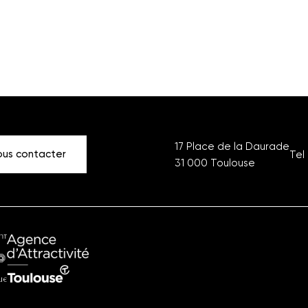
17 Place de la Daurade
us contacter
Tel 
31 000
Toulouse
ment
Office
ique
du