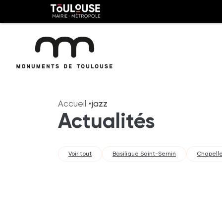
Panneau de gestion des cookies
Toulouse
métropole
Aller
Aller
au
à
Accueil
jazz
contenu
la
Actualités
principal
navig
Voir tout
Basilique Saint-Sernin
Chapelle