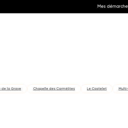
Mes démarche
Aller
à
la
ation
recherche
 de la Grave
Chapelle des Carmélites
Le Castelet
Multi