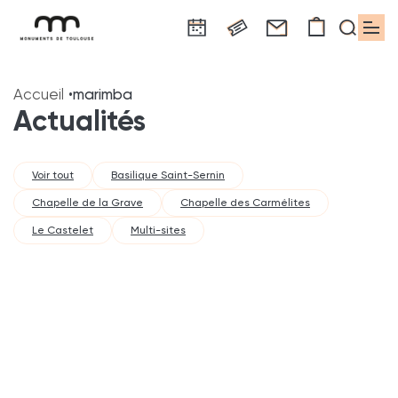
Aller
Aller
Aller
Aller
Aller
au
à
à
au
au
Accueil
marimba
contenu
la
la
pied
plan
Actualités
principal
navigation
recherche
de
du
page
site
Voir tout
Basilique Saint-Sernin
Chapelle de la Grave
Chapelle des Carmélites
Le Castelet
Multi-sites