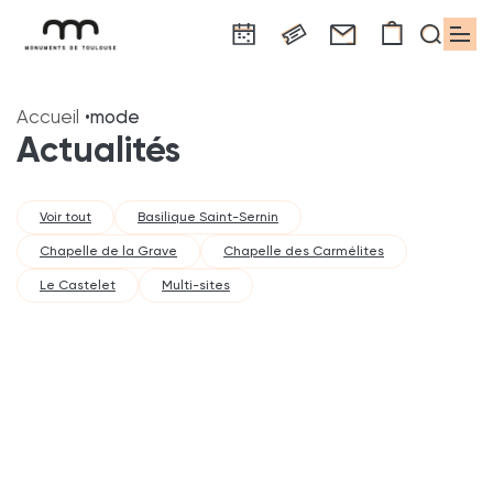
Panneau de gestion des cookies
Aller
Aller
Aller
Aller
Aller
au
à
à
au
au
Accueil
mode
contenu
la
la
pied
plan
Actualités
principal
navigation
recherche
de
du
page
site
Voir tout
Basilique Saint-Sernin
Chapelle de la Grave
Chapelle des Carmélites
Le Castelet
Multi-sites