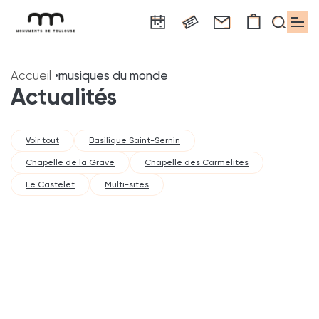
Panneau de gestion des cookies
Aller
Aller
Aller
Aller
Aller
au
à
à
au
au
Accueil
musiques du monde
contenu
la
la
pied
plan
Actualités
principal
navigation
recherche
de
du
page
site
Voir tout
Basilique Saint-Sernin
Chapelle de la Grave
Chapelle des Carmélites
Le Castelet
Multi-sites