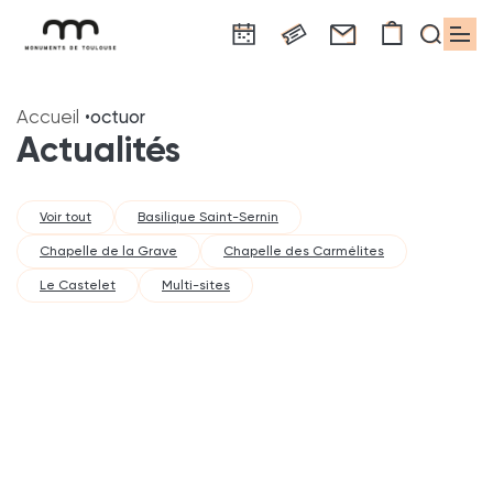
Panneau de gestion des cookies
Aller
Aller
Aller
Aller
Aller
au
à
à
au
au
Accueil
octuor
contenu
la
la
pied
plan
Actualités
principal
navigation
recherche
de
du
page
site
Voir tout
Basilique Saint-Sernin
Chapelle de la Grave
Chapelle des Carmélites
Le Castelet
Multi-sites