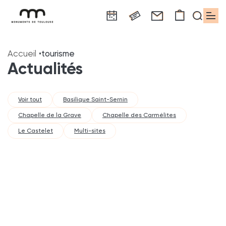
Panneau de gestion des cookies
Aller
Aller
Aller
Aller
Aller
au
à
à
au
au
Accueil
tourisme
contenu
la
la
pied
plan
Actualités
principal
navigation
recherche
de
du
page
site
Voir tout
Basilique Saint-Sernin
Chapelle de la Grave
Chapelle des Carmélites
Le Castelet
Multi-sites