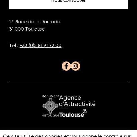
Nous contacter
17 Place de la Daurade
31 000
Toulouse
Tel :
+33 (0)5 81 91 72 00
Facebook
Instagram
Monument
Office
historique
du
Tourisme
Ce site utilise des cookies et vous donne le contrôle sur