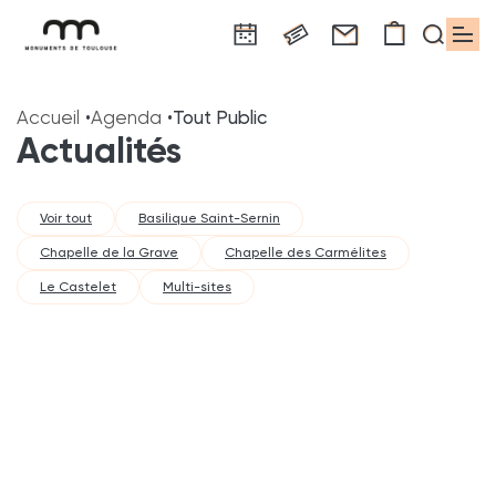
Panneau de gestion des cookies
Aller
Aller
Aller
Aller
Aller
au
à
à
au
au
Accueil
Agenda
Tout Public
contenu
la
la
pied
plan
Actualités
principal
navigation
recherche
de
du
page
site
Voir tout
Basilique Saint-Sernin
Chapelle de la Grave
Chapelle des Carmélites
Le Castelet
Multi-sites